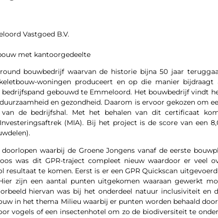
oord Vastgoed B.V.
bouw met kantoorgedeelte
lround bouwbedrijf waarvan de historie bijna 50 jaar teruggaa
keletbouw-woningen produceert en op die manier bijdraagt a
 bedrijfspand gebouwd te Emmeloord. Het bouwbedrijf vindt he
u, duurzaamheid en gezondheid. Daarom is ervoor gekozen om e
van de bedrijfshal. Met het behalen van dit certificaat ko
nvesteringsaftrek (MIA). Bij het project is de score van een 8
uwdelen).
ct doorlopen waarbij de Groene Jongens vanaf de eerste bouwpl
Roos was dit GPR-traject compleet nieuw waardoor er veel o
ol resultaat te komen. Eerst is er een GPR Quickscan uitgevoer
 Hier zijn een aantal punten uitgekomen waaraan gewerkt m
beeld hiervan was bij het onderdeel natuur inclusiviteit en di
uw in het thema Milieu waarbij er punten worden behaald doorm
oor vogels of een insectenhotel om zo de biodiversiteit te ond