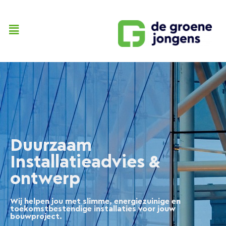
Duurzaam
Installatieadvies &
ontwerp
Wij helpen jou met slimme, energiezuinige en
toekomstbestendige installaties voor jouw
bouwproject.