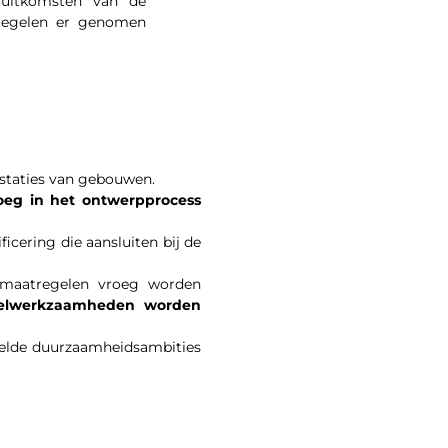
 uitkomsten van de
teregelen er genomen
staties van gebouwen.
oeg in het ontwerpprocess
icering die aansluiten bij de
ermaatregelen vroeg worden
telwerkzaamheden worden
elde duurzaamheidsambities