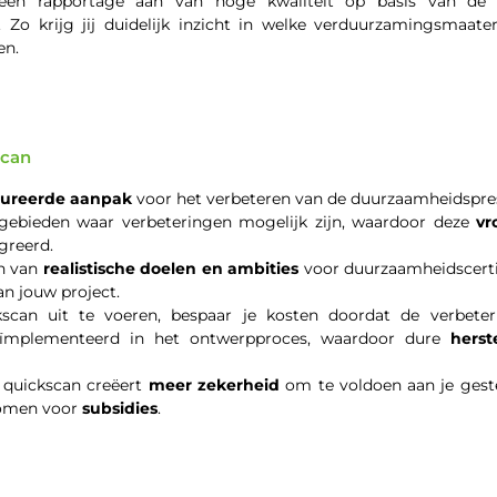
een rapportage aan van hoge kwaliteit op basis van de
. Zo krijg jij duidelijk inzicht in welke verduurzamingsmaa
en.
scan
tureerde aanpak
voor het verbeteren van de duurzaamheidspre
l gebieden waar verbeteringen mogelijk zijn, waardoor deze
vr
greerd.
en van
realistische doelen en ambities
voor duurzaamheidscertif
an jouw project.
kscan uit te voeren, bespaar je kosten doordat de verbet
geïmplementeerd in het ontwerpproces, waardoor dure
hers
 quickscan creëert
meer zekerheid
om te voldoen aan je gest
komen voor
subsidies
.