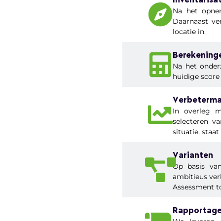
Inventarisa
Na het opnem
Daarnaast v
locatie in.
Berekening
Na het onder
huidige scor
Verbeterma
In overleg m
selecteren v
situatie, sta
Varianten
Op basis van
ambitieus ver
Assessment to
Rapportag