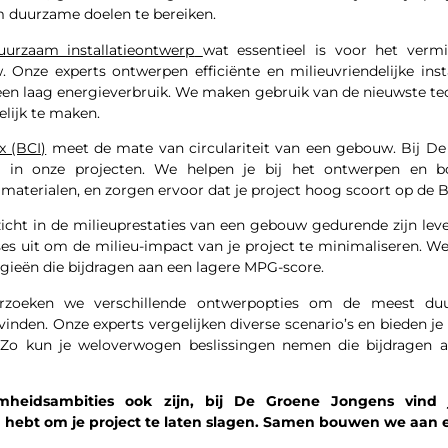
m duurzame doelen te bereiken.
uurzaam installatieontwerp
wat essentieel is voor het verm
Onze experts ontwerpen efficiënte en milieuvriendelijke inst
een laag energieverbruik. We maken gebruik van de nieuwste te
lijk te maken.
x (BCI)
meet de mate van circulariteit van een gebouw. Bij D
eit in onze projecten. We helpen je bij het ontwerpen e
materialen, en zorgen ervoor dat je project hoog scoort op de B
icht in de milieuprestaties van een gebouw gedurende zijn le
ses uit om de milieu-impact van je project te minimaliseren. W
gieën die bijdragen aan een lagere MPG-score.
zoeken we verschillende ontwerpopties om de meest duur
 vinden. Onze experts vergelijken diverse scenario’s en bieden je
. Zo kun je weloverwogen beslissingen nemen die bijdragen 
heidsambities ook zijn, bij De Groene Jongens vind j
g hebt om je project te laten slagen. Samen bouwen we aan