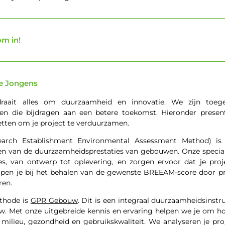
om in!
e Jongens
aait alles om duurzaamheid en innovatie. We zijn toeg
ngen die bijdragen aan een betere toekomst. Hieronder presen
etten om je project te verduurzamen.
arch Establishment Environmental Assessment Method) is 
n van de duurzaamheidsprestaties van gebouwen. Onze speciali
oces, van ontwerp tot oplevering, en zorgen ervoor dat je pro
pen je bij het behalen van de gewenste BREEAM-score door pra
ren.
ethode is
GPR Gebouw
. Dit is een integraal duurzaamheidsinstr
. Met onze uitgebreide kennis en ervaring helpen we je om hog
 milieu, gezondheid en gebruikskwaliteit. We analyseren je pro