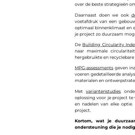
over de beste strategieën o
Daarnaast doen we ook
d
voetafdruk van een gebouw. 
optimaal binnenklimaat en 
je project zo duurzaam moge
De
Building Circularity Inde
naar maximale circularit
hergebruikte en recyclebare 
MPG-assessments
geven inz
voeren gedetailleerde analy
materialen en ontwerpstrate
Met
variantenstudies
onder
oplossing voor je project te
en nadelen van elke optie
project.
Kortom, wat je duurzaam
ondersteuning die je nodi