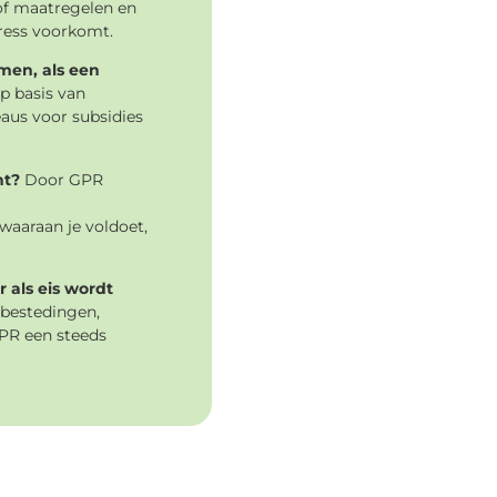
tof maatregelen en
ress voorkomt.
men, als een
 basis van
aus voor subsidies
nt?
Door GPR
waaraan je voldoet,
 als eis wordt
nbestedingen,
GPR een steeds