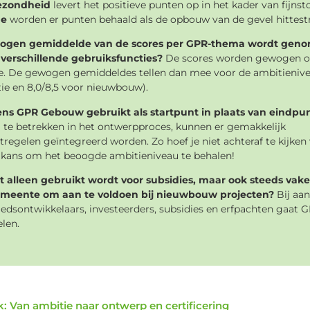
ezondheid
levert het positieve punten op in het kader van fijns
de
worden er punten behaald als de opbouw van de gevel hittest
ewogen gemiddelde van de scores per GPR-thema wordt geno
t verschillende gebruiksfuncties?
De scores worden gewogen op
e. De gewogen gemiddeldes tellen dan mee voor de ambitienive
tie en 8,0/8,5 voor nieuwbouw).
ns GPR Gebouw gebruikt als startpunt in plaats van eindpu
 te betrekken in het ontwerpproces, kunnen er gemakkelijk
gelen geïntegreerd worden. Zo hoef je niet achteraf te kijken 
e kans om het beoogde ambitieniveau te behalen!
alleen gebruikt wordt voor subsidies, maar ook steeds vaker
emeente om aan te voldoen bij nieuwbouw projecten?
Bij aa
iedsontwikkelaars, investeerders, subsidies en erfpachten gaat 
elen.
: Van ambitie naar ontwerp en certificering