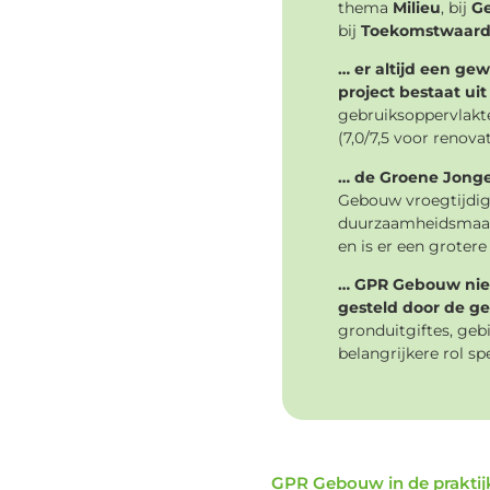
thema
Milieu
, bij
G
bij
Toekomstwaar
… er altijd een g
project bestaat ui
gebruiksoppervlakt
(7,0/7,5 voor renova
… de Groene Jonge
Gebouw vroegtijdig
duurzaamheidsmaatre
en is er een groter
… GPR Gebouw niet 
gesteld door de g
gronduitgiftes, geb
belangrijkere rol sp
GPR Gebouw in de praktijk