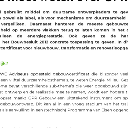
veel gebruikt middel om duurzame ontwerpkaders te g
n
zowel als label, als
voor
mechanisme om duurzaamheid ob
ergelijken. Daarnaast hanteren de meeste gebouwcert
eid op meerdere vlakken terug te laten komen in het g
a
l
leen
de energieprestatie. Ook geven ze de han
et Bouwbesluit 2012 concrete toepassing te geven. In dit
ertificaat voor nieuwbouw, transformatie en renovatieopg
ijk?
W/E Adviseurs opgesteld gebouwcertificaat
die bijzonder veel
 een vijftal duurzaamheidsthema’s, te weten Energie, Milieu, Ge
ma bevat verschillende sub-thema’s die weer opgebouwd zijn
et ontwerp en de realisatie mee te nemen, wordt een hogere 
ze opzet maakt GPR Gebouw een uitstekend instrument om spe
 gebouwontwerp. Dit kan al in een vroeg stadium van het traje
ke als aanvulling in een (technisch) Programma van Eisen opg