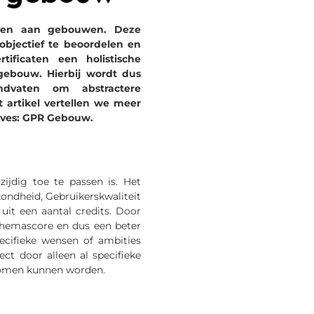
even aan gebouwen. Deze
jectief te beoordelen en
ificaten een holistische
ebouw. Hierbij wordt dus
dvaten om abstractere
 artikel
vertellen we meer
aves: GPR Gebouw.
zijdig toe te passen is. Het
zondheid, Gebruikerskwaliteit
 uit een aantal
credits
. Door
themascore en dus een beter
cifieke wensen of ambities
ct door alleen al specifieke
enomen kunnen worden.