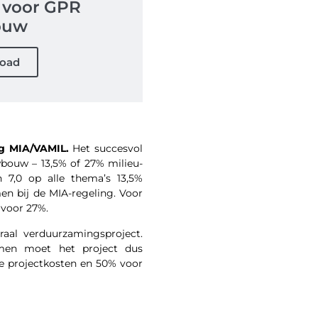
 voor GPR
ouw
oad
ng MIA/VAMIL.
Het succesvol
wbouw – 13,5% of 27% milieu-
n 7,0 op alle thema’s 13,5%
n bij de MIA-regeling. Voor
 voor 27%.
aal verduurzamingsproject.
men moet het project dus
e projectkosten en 50% voor