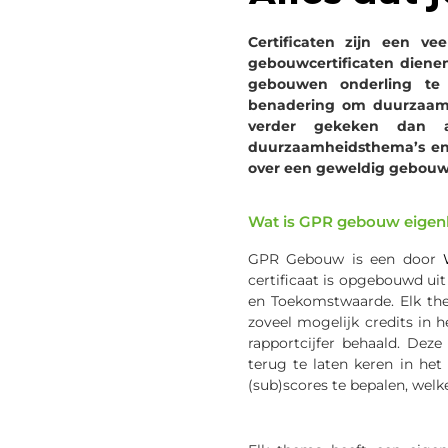
Certificaten zijn een 
gebouwcertificaten
diene
gebouwen onderling te v
benadering om duurzaamh
verder gekeken dan
duurzaamheidsthema’s en h
over
een g
e
weldig
gebouwc
Wat is GPR gebouw eigenl
GPR Gebouw is een door
certificaat is opgebouwd uit
en Toekomstwaarde. Elk the
zoveel mogelijk
credits
in h
rapportcijfer behaald. De
terug te laten keren in het
(sub)scores te bepalen, wel