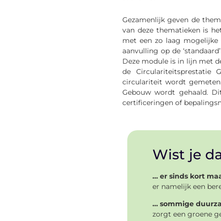
Gezamenlijk geven de them
van deze thematieken is het
met een zo laag mogelijke m
aanvulling op de ‘standaard
Deze module is in lijn met
de Circulariteitsprestat
circulariteit wordt gemete
Gebouw wordt gehaald. Dit
certificeringen of bepalin
Wist je dat
… er sinds kort ma
er namelijk een be
… sommige duurza
zorgt een groene ge