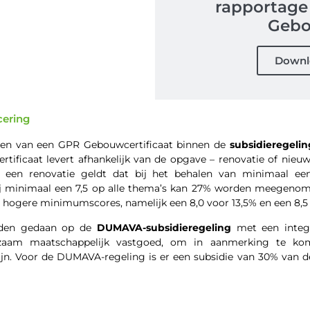
rapportage
Geb
Downl
icering
en van een GPR Gebouwcertificaat binnen de
subsidieregeli
ificaat levert afhankelijk van de opgave – renovatie of nieu
or een renovatie geldt dat bij het behalen van minimaal ee
 minimaal een 7,5 op alle thema’s kan 27% worden meegenome
hogere minimumscores, namelijk een 8,0 voor 13,5% en een 8,5
rden gedaan op de
DUMAVA-subsidieregeling
met een integr
aam maatschappelijk vastgoed, om in aanmerking te ko
ijn. Voor de DUMAVA-regeling is er een subsidie van 30% van d