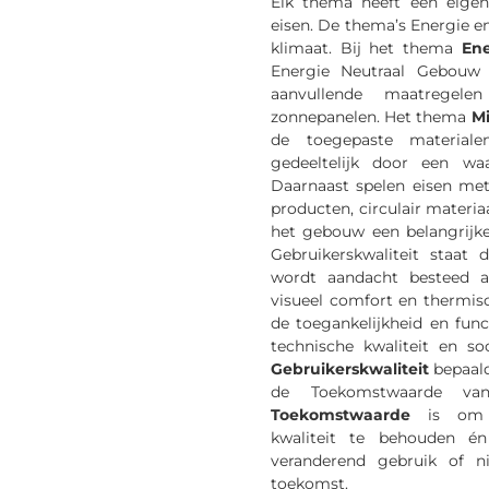
Elk thema heeft een eigen
eisen. De thema’s Energie e
klimaat. Bij het thema
Ene
Energie Neutraal Gebouw
aanvullende maatregel
zonnepanelen. Het thema
Mi
de toegepaste material
gedeeltelijk door een wa
Daarnaast spelen eisen met
producten, circulair mater
het gebouw een belangrijke
Gebruikerskwaliteit staat
wordt aandacht besteed aan
visueel comfort en thermis
de toegankelijkheid en func
technische kwaliteit en so
Gebruikerskwaliteit
bepaald
de Toekomstwaarde va
Toekomstwaarde
is om ar
kwaliteit te behouden é
veranderend gebruik of n
toekomst.