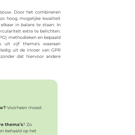
gebouw. Door het combineren
 zo hoog mogelijke kwaliteit
lkaar in balans te staan. In
lariteit extra te belichten.
MPG) methodieken en bepaald
 uit vijf thema’s waaraan
ledig uit de invoer van GPR
zonder dat hiervoor andere
uw?
Voorheen moest
re thema’s
? Zo
en behaald op het