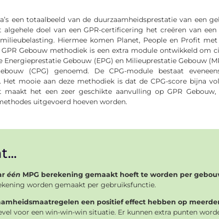
a’s een totaalbeeld van de duurzaamheidsprestatie van een 
 algehele doel van een GPR-certificering het creëren van een
ilieubelasting. Hiermee komen Planet, People en Profit met e
’ GPR Gebouw methodiek is een extra module ontwikkeld om circu
 de Energieprestatie Gebouw (EPG) en Milieuprestatie Gebouw (
ie Gebouw (CPG) genoemd. De CPG-module bestaat eveneens
n. Het mooie aan deze methodiek is dat de CPG-score bijna vol
 maakt het een zeer geschikte aanvulling op GPR Gebouw, 
gsmethodes uitgevoerd hoeven worden.
...
ar
één
MPG berekening gemaakt hoeft te worden per gebo
rekening worden gemaakt per gebruiksfunctie.
amheidsmaatregelen een positief effect hebben op meerde
vel voor een win-win-win situatie. Er kunnen extra punten word