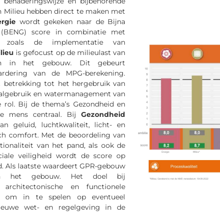
 benaderingswijze en bijbehorende
n Milieu hebben direct te maken met
rgie
wordt gekeken naar de Bijna
 (BENG) score in combinatie met
en zoals de implementatie van
lieu
is gefocust op de milieulast van
en in het gebouw. Dit gebeurt
ardering van de MPG-berekening.
 betrekking tot het hergebruik van
iaalgebruik en watermanagement van
 rol. Bij de thema’s Gezondheid en
 de mens centraal. Bij
Gezondheid
 geluid, luchtkwaliteit, licht- en
ch comfort. Met de beoordeling van
tionaliteit van het pand, als ook de
ciale veiligheid wordt de score op
. Als laatste waardeert GPR-gebouw
n het gebouw. Het doel bij
chitectonische en functionele
n om in te spelen op eventueel
ieuwe wet- en regelgeving in de