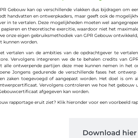
GPR Gebouw kan op verschillende vlakken dus bijdragen om e
biedt handvatten en ontwerpkaders, maar geeft ook de mogelijk
ver in te vertalen. Deze mogelijkheden moeten wel aangegrepen
papieren en theoretische exercitie, waardoor niet het maximale 
we onze eigen gebruiksmethodiek van GPR Gebouw ontwikkeld,
nut kunnen worden.
t vertalen van de ambities van de opdrachtgever te vertalen 
re. Vervolgens integreren we de te behalen credits van GPR
 alle ontwerpende partijen deze mee kunnen nemen in het on
 Groene Jongens gedurende de verschillende fases het ontwe
en zaken toegevoegd of aangepast worden. Het doel is om al
ontwerpcertificaat. Vervolgens controleren we hoe het gebouw u
 Gebouwcertificaat afgegeven kan worden.
 rapportage eruit ziet? Klik hieronder voor een voorbeeld ra
Download hier