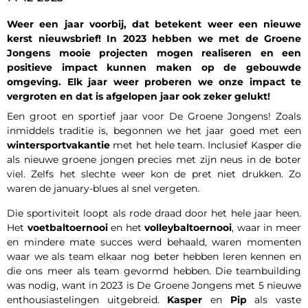
Weer een jaar voorbij, dat betekent weer een nieuwe
kerst nieuwsbrief! In 2023 hebben we met de Groene
Jongens mooie projecten mogen realiseren en een
positieve impact kunnen maken op de gebouwde
omgeving. Elk jaar weer proberen we onze impact te
vergroten en dat is afgelopen jaar ook zeker gelukt!
Een groot en sportief jaar voor De Groene Jongens! Zoals
inmiddels traditie is, begonnen we het jaar goed met een
wintersportvakantie
met het hele team. Inclusief Kasper die
als nieuwe groene jongen precies met zijn neus in de boter
viel. Zelfs het slechte weer kon de pret niet drukken. Zo
waren de january-blues al snel vergeten.
Die sportiviteit loopt als rode draad door het hele jaar heen.
Het
voetbaltoernooi
en het
volleybaltoernooi
, waar in meer
en mindere mate succes werd behaald, waren momenten
waar we als team elkaar nog beter hebben leren kennen en
die ons meer als team gevormd hebben. Die teambuilding
was nodig, want in 2023 is De Groene Jongens met 5 nieuwe
enthousiastelingen uitgebreid.
Kasper
en
Pip
als vaste