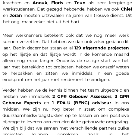
krachten en
Anouk
,
Floris
en
Teun
als zeer leergierige
werkstudenten. Dat gezegd hebbende, hebben we ook
Chiel
en
Joran
moeten uitzwaaien na jaren van trouwe dienst. Uit
het oog, maar zeker niet uit het hart.
Meer werknemers betekent ook dat we nog meer werk
kunnen verzetten. Dat hebben we dan ook zeker gedaan dit
jaar. Begin december staan er al
129 afgeronde projecten
op het lijstje en dat lijstje wordt in de komende maand
alleen nog maar langer. Ondanks de rustige start van het
jaar met betrekking tot projecten, hebben we onszelf weten
te herpakken en zitten we inmiddels in een goede
eindsprint om het jaar met rendement te eindigen.
Verder hebben we de kennis binnen het team uitgebreid en
hebben we inmiddels
2 GPR Gebouw Assessors
,
3 GPR
Gebouw Experts
en
1 EPA-U (BENG) adviseur
in ons
midden. We zijn nu nog beter in staat om complexe
duurzaamheidsvraagstukken op te lossen en een positieve
bijdrage te leveren aan een circulaire gebouwde omgeving.
We zijn blij dat we samen met verschillende partners zulke
projecten kunnen oppakken, zoals in het